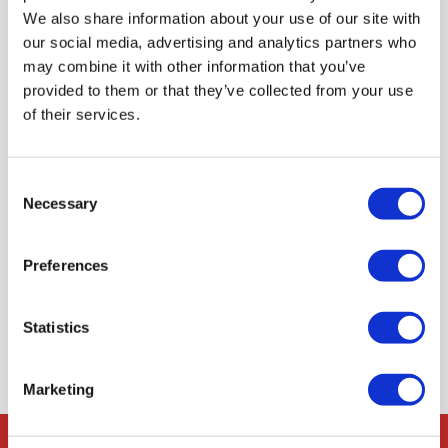
We also share information about your use of our site with
our social media, advertising and analytics partners who
may combine it with other information that you’ve
provided to them or that they’ve collected from your use
of their services.
Taller participatiu d’educació
mediambiental i orientació espacial
sobre el territori
Consent
Necessary
Selection
Dates: 1 de gener de 2022
Preferences
RESERVA
Statistics
Marketing
Reserves
Contacte