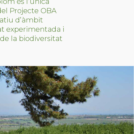
lom és l’única
del Projecte OBA
ratiu d’àmbit
at experimentada i
de la biodiversitat