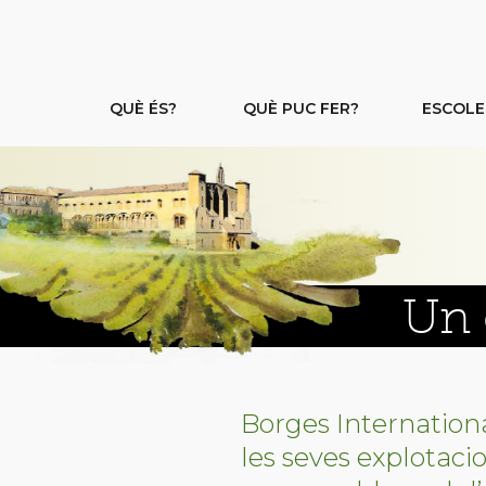
QUÈ ÉS?
QUÈ PUC FER?
ESCOLE
Un 
Borges International
les seves explotac