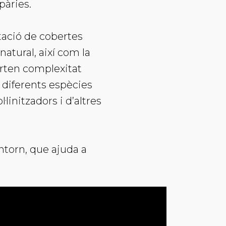
pàries.
ntació de cobertes
natural, així com la
orten complexitat
a diferents espècies
·linitzadors i d’altres
ntorn, que ajuda a