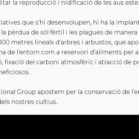
litar la reproducció i nidificació de les aus este
ciatives que s’hi desenvolupen, hi ha la impla
a pèrdua de sòl fèrtil i les plagues de manera 
000 metres lineals d’arbres i arbustos, que ap
ema de l’entorn com a reservori d’aliments per 
ó, fixació del carboni atmosfèric i atracció de pol
eficiosos.
ional Group apostem per la conservació de l’e
dels nostres cultius.