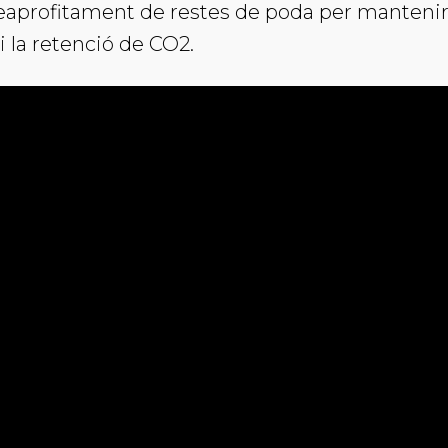
reaprofitament de restes de poda per mantenir l
i la retenció de CO2.