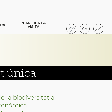
PLANIFICA LA 
NDA
VISITA
CA
RESERVES
IDIOMA
CONTACTE
t única
e la biodiversitat a
gronòmica