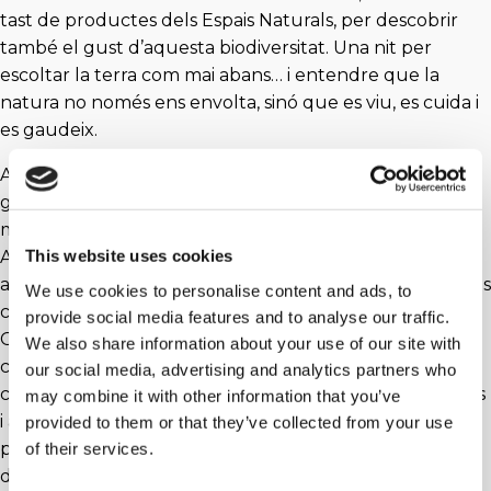
tast de productes dels Espais Naturals, per descobrir
també el gust d’aquesta biodiversitat. Una nit per
escoltar la terra com mai abans… i entendre que la
natura no només ens envolta, sinó que es viu, es cuida i
es gaudeix.
A Mas de Colom, et convidem a viure una experiència
gastronòmica única amb el Repte Recepta Verda, de la
mà de la Fundació Coma de Meià.
This website uses cookies
A través d'aquest esdeveniment aprendrem com
aprofitar els aliments i reduir el malbaratament. Amb els
We use cookies to personalise content and ads, to
creadors del projecte, Sergi de Meià i José Miguel
provide social media features and to analyse our traffic.
Gómez Morales, elaborarem i tastarem dues receptes
We also share information about your use of our site with
com a fil conductor. L’activitat mostrarà aplicacions
our social media, advertising and analytics partners who
concretes dels aliments, així com alternatives, variacions
may combine it with other information that you’ve
i adaptacions per incorporar-los fàcilment a la
provided to them or that they’ve collected from your use
planificació setmanal, tenint en compte els recursos
of their services.
disponibles al rebost de casa. Entre els ingredients