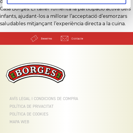
de les vistes de la masia i del monestir Mas de Colom -
Casa Borges. El taller fomenta la participació activa dels
infants, ajudant-los a millorar l’acceptació d’esmorzars
saludables mitjançant l’experiència directa a la cuina.
Reserves
Contacte
AVÍS LEGAL I CONDICIONS DE COMPRA
POLÍTICA DE PRIVACITAT
POLÍTICA DE COOKIES
MAPA WEB