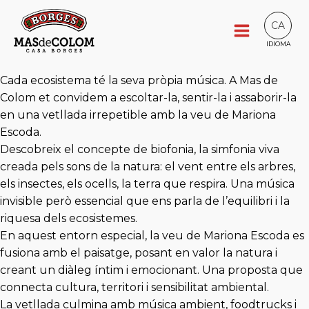
CA
IDIOMA
Cada ecosistema té la seva pròpia música. A Mas de
Colom et convidem a escoltar-la, sentir-la i assaborir-la
en una vetllada irrepetible amb la veu de Mariona
Escoda.
Descobreix el concepte de biofonia, la simfonia viva
creada pels sons de la natura: el vent entre els arbres,
els insectes, els ocells, la terra que respira. Una música
invisible però essencial que ens parla de l’equilibri i la
riquesa dels ecosistemes.
En aquest entorn especial, la veu de Mariona Escoda es
fusiona amb el paisatge, posant en valor la natura i
creant un diàleg íntim i emocionant. Una proposta que
connecta cultura, territori i sensibilitat ambiental.
La vetllada culmina amb música ambient, foodtrucks i